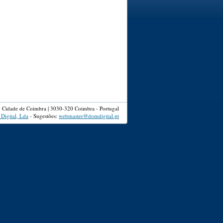
io Cidade de Coimbra | 3030-320 Coimbra - Portugal
Digital, Lda
- Sugestões:
webmaster@domdigital.pt